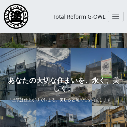
Total Reform G-OWL
あなたの大切な住まいを、永く、美
しく。
「塗装は仕上がりで決まる。美しさと耐久性を両立します。」